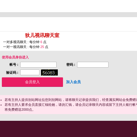
您即将进入 [
狄儿视讯聊天室
]
一对多视讯聊天 : 每分钟
6
点
一对一视讯聊天 : 每分钟
25
点
使用会员身份进入
帐号 :
密码 :
验证码 :
加入会员
若有主持人提供别站网址拉您到别网站，请将聊天记录提供我们，经查属实网站会免费赠送
若有主持人要求会员直接汇钱给她，请勿汇钱，请会员记录聊天内容或留下主持人银行帐
将免费赠送2000点。