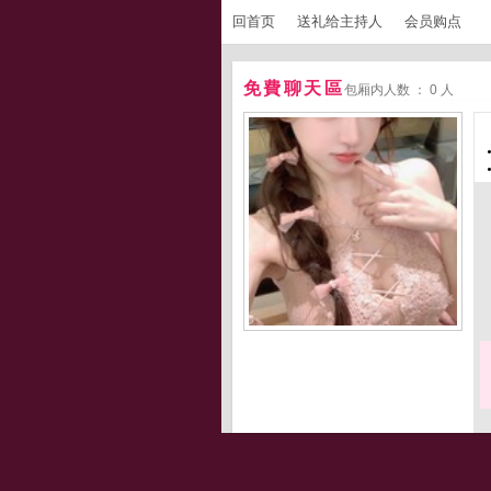
回首页
送礼给主持人
会员购点
免費聊天區
包厢内人数 ： 0 人