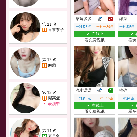
草莓多多
緣萊
第 11 名
一对多8点
一对一30点
一对多5点
香奈奈子
在线上
看免费视讯
看免
第 12 名
寒霜
流水潺潺
惟你
第 13 名
懼高症
一对多8点
一对一35点
一对多8点
表演中
在线上
看免费视讯
看免
第 14 名
夏思甯