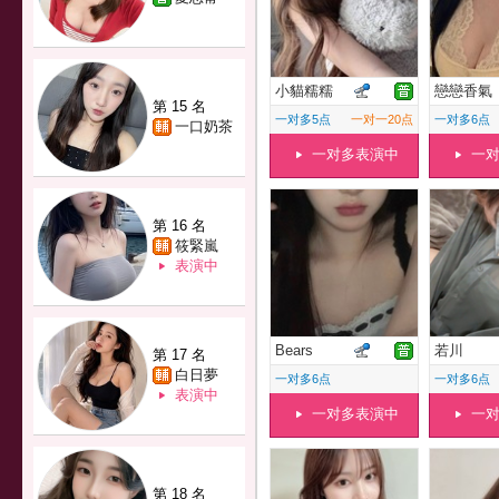
小貓糯糯
戀戀香氣
第 15 名
一对多5点
一对一20点
一对多6点
一口奶茶
一对多表演中
一
第 16 名
筱緊嵐
表演中
Bears
若川
第 17 名
白日夢
一对多6点
一对多6点
表演中
一对多表演中
一
第 18 名