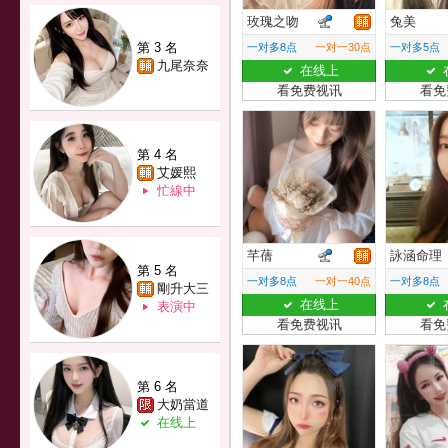
玫瑰之吻
兔美
第 3 名
一对多8点
一对一30点
一对多5点
九尾奈奈
在线上
看免费视讯
看免
第 4 名
艾媛熙
忙線中
芊蒨
詠涵命理
第 5 名
一对多8点
一对一40点
一对多8点
剛升大三
在线上
表演中
看免费视讯
看免
第 6 名
大奶當道
在线上