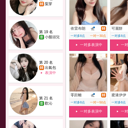
梨芽
依雷布朗
可麗餅
第 19 名
一对多8点
一对一30点
一对多8点
小饅頭兒
一对多表演中
一
第 20 名
出氣包
表演中
零距離
蜜液伊伊
第 21 名
一对多8点
一对一50点
一对多8点
歡沁
一对多表演中
一