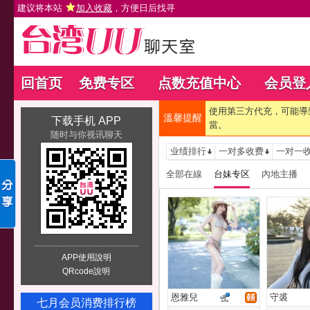
建议将本站
加入收藏
，方便日后找寻
回首页
免费专区
点数充值中心
会员登
使用第三方代充，可能導
溫馨提醒
下载手机 APP
當。
随时与你视讯聊天
业绩排行
一对多收费
一对一
全部在線
台妹专区
內地主播
APP使用說明
QRcode說明
恩雅兒
守裘
七月会员消费排行榜