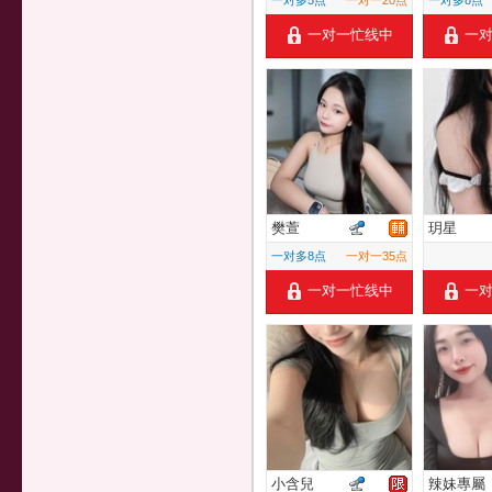
一对多5点
一对一20点
一对多8点
一对一忙线中
一
樊萱
玥星
一对多8点
一对一35点
一对一忙线中
一
小含兒
辣妹專屬