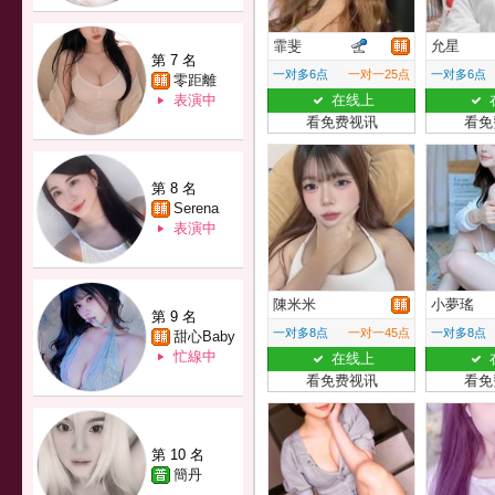
霏斐
允星
第 7 名
一对多6点
一对一25点
一对多6点
零距離
表演中
在线上
看免费视讯
看免
第 8 名
Serena
表演中
陳米米
小夢瑤
第 9 名
一对多8点
一对一45点
一对多8点
甜心Baby
忙線中
在线上
看免费视讯
看免
第 10 名
簡丹