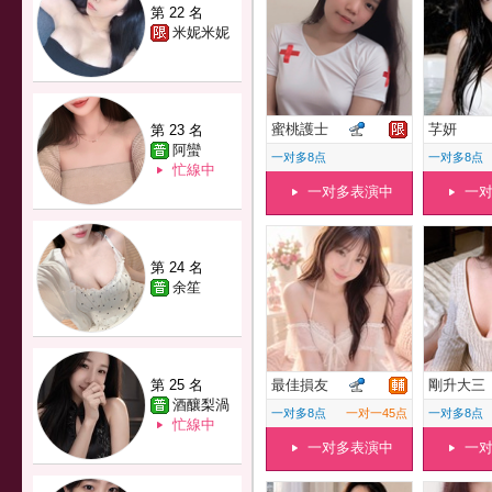
第 22 名
米妮米妮
蜜桃護士
芓妍
第 23 名
阿蠻
一对多8点
一对多8点
忙線中
一对多表演中
一
第 24 名
余笙
第 25 名
最佳損友
剛升大三
酒釀梨渦
一对多8点
一对一45点
一对多8点
忙線中
一对多表演中
一