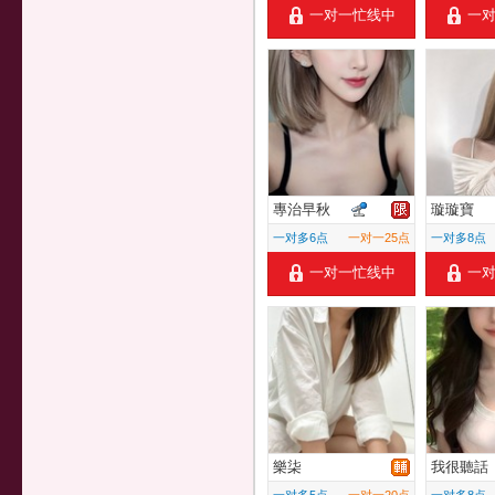
一对一忙线中
一
專治早秋
璇璇寶
一对多6点
一对一25点
一对多8点
一对一忙线中
一
樂柒
我很聽話