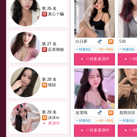
第 26 名
真心卜騙
白日夢
539
第 27 名
反差御姊
一对多8点
一对一50点
一对多6点
一对多表演中
一
第 28 名
喵妞
第 29 名
尬電鴨
鹿寶捏捏
沐沐m
一对多8点
一对一30点
一对多8点
表演中
一对多表演中
一