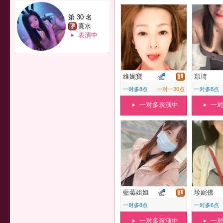
第 30 名
熹水
表演中
維妮寶
穎琦
一对多8点
一对一30点
一对多8点
一对多表演中
一
藍莓姐姐
珍妮佛
一对多8点
一对多6点
一对多表演中
一