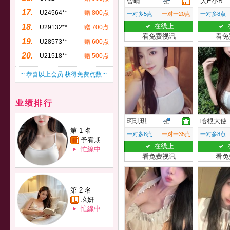
曾晴
大E小B
17.
U24564**
赠 800点
一对多5点
一对一20点
一对多8点
在线上
18.
U29132**
赠 700点
看免费视讯
看免
19.
U28573**
赠 600点
20.
U21518**
赠 500点
~ 恭喜以上会员 获得免费点数 ~
业绩排行
珂琪琪
哈根大使
第 1 名
一对多8点
一对一35点
一对多8点
予宥期
在线上
忙線中
看免费视讯
看免
第 2 名
玖妍
忙線中